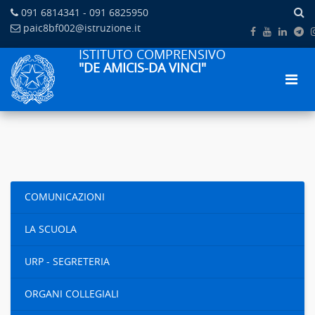
091 6814341 - 091 6825950
paic8bf002@istruzione.it
ISTITUTO COMPRENSIVO
"DE AMICIS-DA VINCI"
COMUNICAZIONI
LA SCUOLA
URP - SEGRETERIA
ORGANI COLLEGIALI