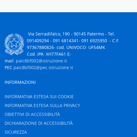
Via Serradifalco, 190 - 90145 Palermo - Tel.
091409294 -
091 6814341- 091 6925950
- C.F.
97367880826
- cod. UNIVOCO: UF54MK
Cod. IPA: XH77FA61 E-
mail:
paic8bf002@istruzione.it
PEC
paic8bf002@pec.istruzione.it
INFORMAZIONI
INFORMATIVA ESTESA SUI COOKIE
INFORMATIVA ESTESA SULLA PRIVACY
OBIETTIVI DI ACCESSIBILITÀ
DICHIARAZIONE DI ACCESSIBILITÀ
SICUREZZA