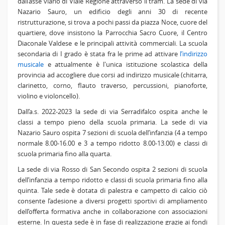
dall’asse viario di Viale Regione attraverso il tram. La sede di via
Nazario Sauro, un edificio degli anni 30 di recente
ristrutturazione, si trova a pochi passi da piazza Noce, cuore del
quartiere, dove insistono la Parrocchia Sacro Cuore, il Centro
Diaconale Valdese e le principali attività commerciali. La scuola
secondaria di I grado è stata fra le prime ad attivare
l’indirizzo
musicale
e attualmente è l'unica istituzione scolastica della
provincia ad accogliere due corsi ad indirizzo musicale (chitarra,
clarinetto, corno, flauto traverso, percussioni, pianoforte,
violino e violoncello).
Dall’a.s. 2022-2023 la sede di via Serradifalco ospita anche le
classi a tempo pieno della scuola primaria. La sede di via
Nazario Sauro ospita 7 sezioni di scuola dell’infanzia (4 a tempo
normale 8.00-16.00 e 3 a tempo ridotto 8.00-13.00) e classi di
scuola primaria fino alla quarta.
La sede di via Rosso di San Secondo ospita 2 sezioni di scuola
dell’infanzia a tempo ridotto e classi di scuola primaria fino alla
quinta. Tale sede è dotata di palestra e campetto di calcio ciò
consente l’adesione a diversi progetti sportivi di ampliamento
dell’offerta formativa anche in collaborazione con associazioni
esterne. In questa sede è in fase di realizzazione grazie ai fondi