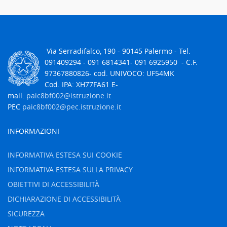
Via Serradifalco, 190 - 90145 Palermo - Tel.
091409294 -
091 6814341- 091 6925950
- C.F.
97367880826
- cod. UNIVOCO: UF54MK
Cod. IPA: XH77FA61 E-
mail:
paic8bf002@istruzione.it
PEC
paic8bf002@pec.istruzione.it
INFORMAZIONI
INFORMATIVA ESTESA SUI COOKIE
INFORMATIVA ESTESA SULLA PRIVACY
OBIETTIVI DI ACCESSIBILITÀ
DICHIARAZIONE DI ACCESSIBILITÀ
SICUREZZA