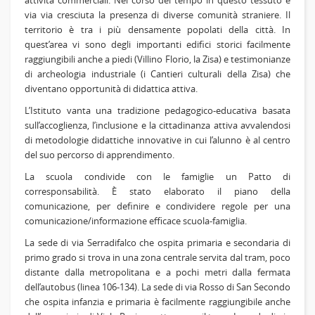
attività commerciali. Nel corso del tempo in questo tessuto è
via via cresciuta la presenza di diverse comunità straniere. Il
territorio è tra i più densamente popolati della città. In
quest’area vi sono degli importanti edifici storici facilmente
raggiungibili anche a piedi (Villino Florio, la Zisa) e testimonianze
di archeologia industriale (i Cantieri culturali della Zisa) che
diventano opportunità di didattica attiva.
L’Istituto vanta una tradizione pedagogico-educativa basata
sull’accoglienza, l’inclusione e la cittadinanza attiva avvalendosi
di metodologie didattiche innovative in cui l’alunno è al centro
del suo percorso di apprendimento.
La scuola condivide con le famiglie un Patto di
corresponsabilità. È stato elaborato il piano della
comunicazione, per definire e condividere regole per una
comunicazione/informazione efficace scuola-famiglia.
La sede di via Serradifalco che ospita primaria e secondaria di
primo grado si trova in una zona centrale servita dal tram, poco
distante dalla metropolitana e a pochi metri dalla fermata
dell’autobus (linea 106-134). La sede di via Rosso di San Secondo
che ospita infanzia e primaria è facilmente raggiungibile anche