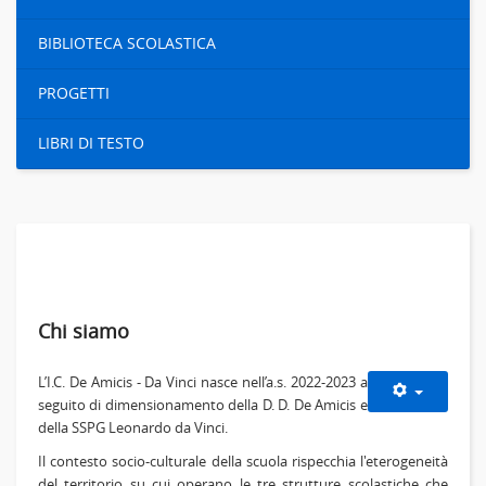
BIBLIOTECA SCOLASTICA
PROGETTI
LIBRI DI TESTO
Chi siamo
L’I.C. De Amicis - Da Vinci nasce nell’a.s. 2022-2023 a
seguito di dimensionamento della D. D. De Amicis e
della SSPG Leonardo da Vinci.
Il contesto socio-culturale della scuola rispecchia l'eterogeneità
del territorio su cui operano le tre strutture scolastiche che